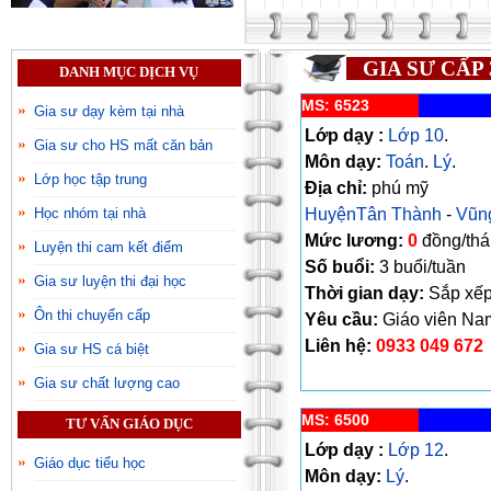
GIA SƯ CẤP
DANH MỤC DỊCH VỤ
MS: 6523
Gia sư dạy kèm tại nhà
Lớp dạy :
Lớp 10
.
Gia sư cho HS mất căn bản
Môn dạy:
Toán
.
Lý
.
Lớp học tập trung
Địa chỉ:
phú mỹ
HuyệnTân Thành
-
Vũn
Học nhóm tại nhà
Mức lương:
0
đồng/th
Luyện thi cam kết điểm
Số buổi:
3 buổi/tuần
Gia sư luyện thi đại học
Thời gian dạy:
Sắp xế
Ôn thi chuyển cấp
Yêu cầu:
Giáo viên Na
Liên hệ:
0933 049 672
Gia sư HS cá biệt
Gia sư chất lượng cao
MS: 6500
TƯ VẤN GIÁO DỤC
Lớp dạy :
Lớp 12
.
Giáo dục tiểu học
Môn dạy:
Lý
.