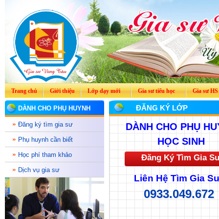
Trang chủ
Giới thiệu
Lớp dạy mới
Gia sư tiểu học
Gia sư HS
ĐĂNG KÝ LỚP
DÀNH CHO PHỤ HUYNH
Đăng ký tìm gia sư
DÀNH CHO PHỤ HU
Phụ huynh cần biết
HỌC SINH
Học phí tham khảo
Đăng Ký Tìm Gia S
Dịch vụ gia sư
Liên Hệ Tìm Gia Sư
0933.049.672