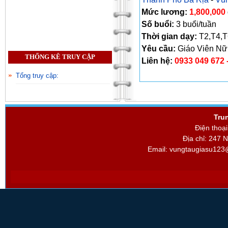
Mức lương:
1,800,000
Số buổi:
3 buổi/tuần
Thời gian dạy:
T2,T4,T
Yêu cầu:
Giáo Viên Nữ
THỐNG KÊ TRUY CẬP
Liên hệ:
0933 049 672 
Tổng truy cập:
Tru
Điện thoạ
Địa chỉ: 247 
Email:
vungtaugiasu123