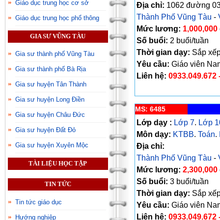
Giáo dục trung học cơ sở
Địa chỉ:
1062 đường 03
Thành Phố Vũng Tàu
-
Giáo dục trung học phổ thông
Mức lương:
1,000,000
GIA SƯ VŨNG TÀU
Số buổi:
2 buổi/tuần
Thời gian dạy:
Sắp xế
Gia sư thành phố Vũng Tàu
Yêu cầu:
Giáo viên Na
Gia sư thành phố Bà Rịa
Liên hệ:
0933.049.672 
Gia sư huyện Tân Thành
Gia sư huyện Long Điền
MS: 6485
Gia sư huyện Châu Đức
Lớp dạy :
Lớp 7
.
Lớp 1
Gia sư huyện Đất Đỏ
Môn dạy:
KTBB
.
Toán
.
Gia sư huyện Xuyên Mộc
Địa chỉ:
Thành Phố Vũng Tàu
-
TÀI LIỆU HỌC TẬP
Mức lương:
2,300,000
Số buổi:
3 buổi/tuần
TIN TỨC
Thời gian dạy:
Sắp xế
Tin tức giáo dục
Yêu cầu:
Giáo viên Na
Liên hệ:
0933.049.672 
Hướng nghiệp