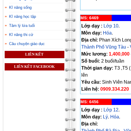
Kĩ năng sống
Kĩ năng học tập
MS: 6469
Tâm lý lứa tuổi
Lớp dạy :
Lớp 10
.
Môn dạy:
Hóa
.
Kĩ năng thi cử
Địa chỉ:
Phan Xích Long
Câu chuyện giáo dục
Thành Phố Vũng Tàu
-
Mức lương:
1,400,000
LIÊN KẾT
Số buổi:
2 buổi/tuần
LIÊN KẾT FACEBOOK
Thời gian dạy:
T3 ,T5 (
lên
Yêu cầu:
Sinh Viên N
Liên hệ:
0909.334.220
MS: 6456
Lớp dạy :
Lớp 12
.
Môn dạy:
Lý
.
Hóa
.
Địa chỉ:
Thành Phố Bà Rịa
-
Vũ