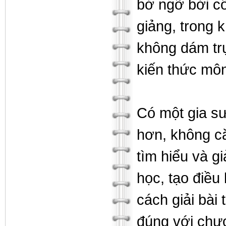
bở ngỡ bởi c
giảng, trong 
không dám trự
kiến thức mô
Có một gia sư
hơn, không c
tìm hiểu và g
học, tạo điều
cách giải bài
đúng với chươ