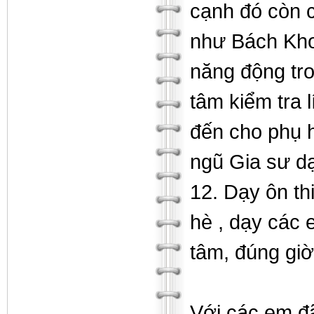
cạnh đó còn c
như Bách Khoa
năng động tro
tâm kiểm tra 
đến cho phụ h
ngũ Gia sư dạ
12. Dạy ôn thi
hè , dạy các e
tâm, đúng giờ
Với các em đã