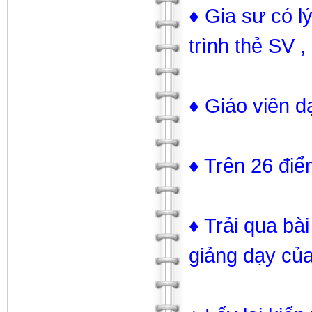
♦ Gia sư có lý
trình thẻ SV
♦ Giáo viên d
♦ Trên 26 điể
♦ Trải qua b
giảng dạy của