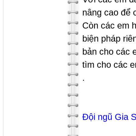
nâng cao để c
Còn các em họ
biện pháp riên
bản cho các 
tìm cho các 
.
Đội ngũ Gia S