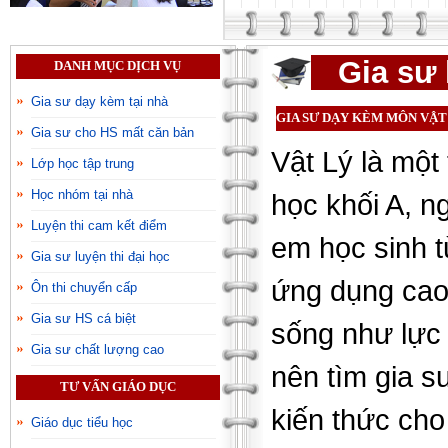
Gia sư 
DANH MỤC DỊCH VỤ
Gia sư dạy kèm tại nhà
GIA SƯ DẠY KÈM MÔN VẬT
Gia sư cho HS mất căn bản
Vật Lý là một
Lớp học tập trung
Học nhóm tại nhà
học khối A, n
Luyện thi cam kết điểm
em học sinh t
Gia sư luyện thi đại học
ứng dụng cao,
Ôn thi chuyển cấp
Gia sư HS cá biệt
sống như lực 
Gia sư chất lượng cao
nên tìm gia s
TƯ VẤN GIÁO DỤC
kiến thức cho
Giáo dục tiểu học