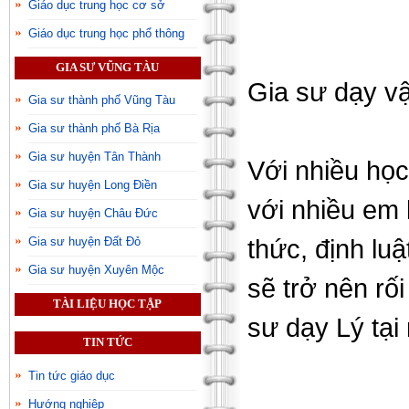
Giáo dục trung học cơ sở
Giáo dục trung học phổ thông
GIA SƯ VŨNG TÀU
Gia sư dạy vật
Gia sư thành phố Vũng Tàu
Gia sư thành phố Bà Rịa
Gia sư huyện Tân Thành
Với nhiều học 
Gia sư huyện Long Điền
với nhiều em 
Gia sư huyện Châu Đức
thức, định lu
Gia sư huyện Đất Đỏ
Gia sư huyện Xuyên Mộc
sẽ trở nên rố
TÀI LIỆU HỌC TẬP
sư dạy Lý tại
TIN TỨC
Tin tức giáo dục
Hướng nghiệp