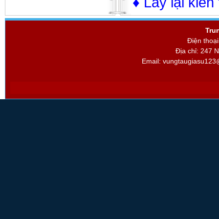
♦ Lấy lại kiến
Tru
Điện thoạ
Địa chỉ: 247 
Email:
vungtaugiasu123