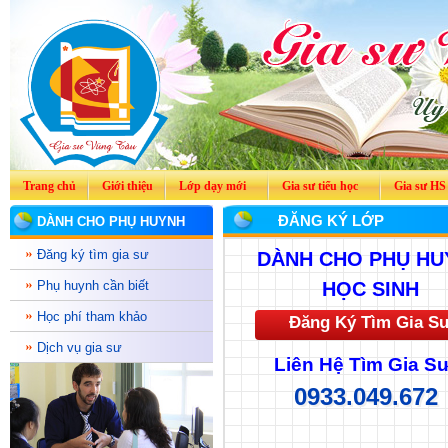
Trang chủ
Giới thiệu
Lớp dạy mới
Gia sư tiểu học
Gia sư HS
ĐĂNG KÝ LỚP
DÀNH CHO PHỤ HUYNH
Đăng ký tìm gia sư
DÀNH CHO PHỤ HU
Phụ huynh cần biết
HỌC SINH
Học phí tham khảo
Đăng Ký Tìm Gia S
Dịch vụ gia sư
Liên Hệ Tìm Gia Sư
0933.049.672