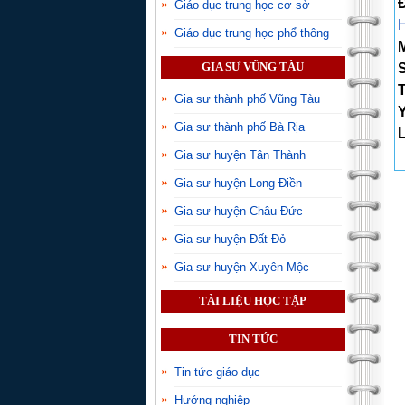
Đ
Giáo dục trung học cơ sở
Giáo dục trung học phổ thông
GIA SƯ VŨNG TÀU
S
T
Gia sư thành phố Vũng Tàu
Gia sư thành phố Bà Rịa
L
Gia sư huyện Tân Thành
Gia sư huyện Long Điền
Gia sư huyện Châu Đức
Gia sư huyện Đất Đỏ
Gia sư huyện Xuyên Mộc
TÀI LIỆU HỌC TẬP
TIN TỨC
Tin tức giáo dục
Hướng nghiệp