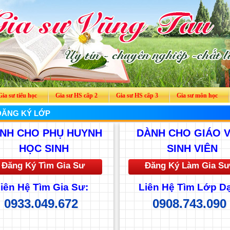
Gia sư tiểu học
Gia sư HS cấp 2
Gia sư HS cấp 3
Gia sư môn học
ĐĂNG KÝ LỚP
NH CHO PHỤ HUYNH
DÀNH CHO GIÁO V
HỌC SINH
SINH VIÊN
Đăng Ký Tìm Gia Sư
Đăng Ký Làm Gia Sư
iên Hệ Tìm Gia Sư:
Liên Hệ Tìm Lớp D
0933.049.672
0908.743.090