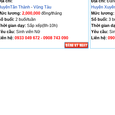
ịa chỉ:
Địa chỉ:
Đặng
HuyệnTân Thành
-
Vũng Tàu
Huyện Xuyê
Mức lương:
2,000,000
đồng/tháng
Mức lương:
ố buổi:
2 buổi/tuần
Số buổi:
3 b
hời gian dạy:
Sắp xếp(8h-10h)
Thời gian d
Yêu cầu:
Sinh viên Nữ
Yêu cầu:
Sin
iên hệ:
0933 049 672 - 0908 743 090
Liên hệ:
090