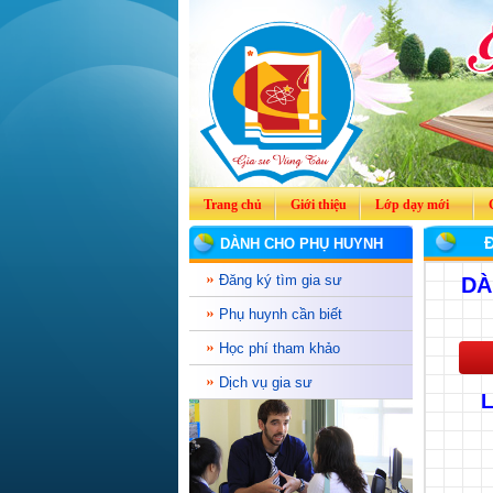
Trang chủ
Giới thiệu
Lớp dạy mới
DÀNH CHO PHỤ HUYNH
Đăng ký tìm gia sư
DÀ
Phụ huynh cần biết
Học phí tham khảo
Dịch vụ gia sư
L