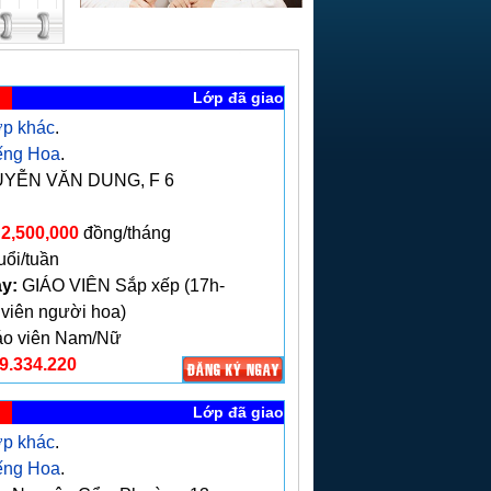
Lớp đã giao
p khác
.
ếng Hoa
.
YỄN VĂN DUNG, F 6
2,500,000
đồng/tháng
uổi/tuần
ạy:
GIÁO VIÊN Sắp xếp (17h-
 viên người hoa)
o viên Nam/Nữ
9.334.220
Lớp đã giao
p khác
.
ếng Hoa
.