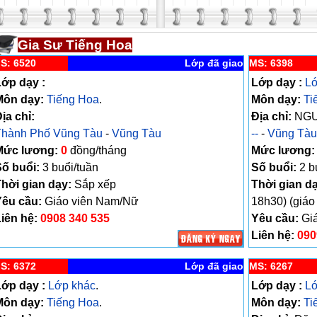
Gia Sư Tiếng Hoa
S: 6520
Lớp đã giao
MS: 6398
ớp dạy :
Lớp dạy :
Lớ
Môn dạy:
Tiếng Hoa
.
Môn dạy:
Ti
ịa chỉ:
Địa chỉ:
NGU
Thành Phố Vũng Tàu
-
Vũng Tàu
--
-
Vũng Tàu
Mức lương:
0
đồng/tháng
Mức lương:
ố buổi:
3 buổi/tuần
Số buổi:
2 b
hời gian dạy:
Sắp xếp
Thời gian d
Yêu cầu:
Giáo viên Nam/Nữ
18h30) (giáo
iên hệ:
0908 340 535
Yêu cầu:
Giá
Liên hệ:
090
S: 6372
Lớp đã giao
MS: 6267
ớp dạy :
Lớp khác
.
Lớp dạy :
Lớ
Môn dạy:
Tiếng Hoa
.
Môn dạy:
Ti