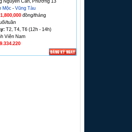
 Nguyên Cẩn, Phường 13
n Mộc
-
Vũng Tàu
1,800,000
đồng/tháng
uổi/tuần
ạy:
T2, T4, T6 (12h - 14h)
h Viên Nam
9.334.220