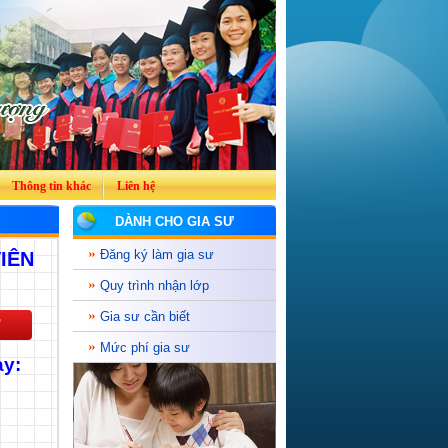
Thông tin khác
Liên hệ
DÀNH CHO GIA SƯ
Đăng ký làm gia sư
IÊN
Quy trình nhận lớp
Gia sư cần biết
Mức phí gia sư
ạy: