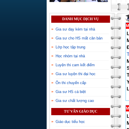
DANH MỤC DỊCH VỤ
M
Gia sư dạy kèm tại nhà
L
Gia sư cho HS mất căn bản
Đ
Lớp học tập trung
Học nhóm tại nhà
Luyện thi cam kết điểm
S
Gia sư luyện thi đại học
T
Ôn thi chuyển cấp
L
Gia sư HS cá biệt
Gia sư chất lượng cao
M
TƯ VẤN GIÁO DỤC
L
Giáo dục tiểu học